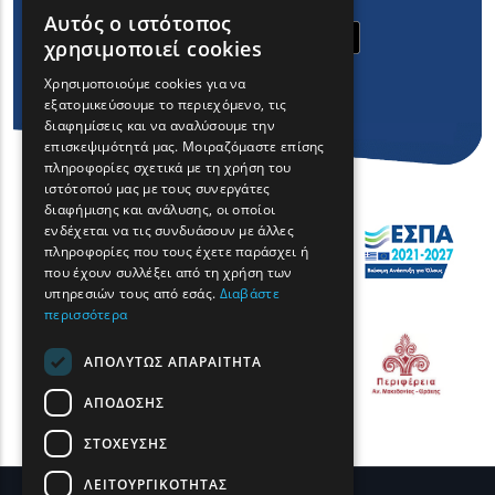
Αυτός ο ιστότοπος
ENGLISH
χρησιμοποιεί cookies
GREEK
Χρησιμοποιούμε cookies για να
εξατομικεύσουμε το περιεχόμενο, τις
FRENCH
διαφημίσεις και να αναλύσουμε την
BULGARIAN
επισκεψιμότητά μας. Μοιραζόμαστε επίσης
πληροφορίες σχετικά με τη χρήση του
GERMAN
ιστότοπού μας με τους συνεργάτες
διαφήμισης και ανάλυσης, οι οποίοι
ROMANIAN
ενδέχεται να τις συνδυάσουν με άλλες
πληροφορίες που τους έχετε παράσχει ή
TURKISH
που έχουν συλλέξει από τη χρήση των
υπηρεσιών τους από εσάς.
Διαβάστε
περισσότερα
ΑΠΟΛΎΤΩΣ ΑΠΑΡΑΊΤΗΤΑ
ΑΠΌΔΟΣΗΣ
ΣΤΌΧΕΥΣΗΣ
ΛΕΙΤΟΥΡΓΙΚΌΤΗΤΑΣ