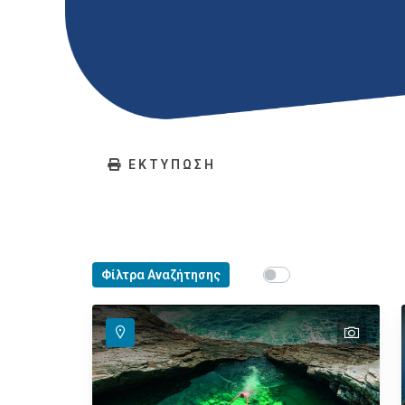
ΕΚΤΥΠΩΣΗ
Show map on mouse ho
Φίλτρα Αναζήτησης
Περάστε το ποντίκ
text