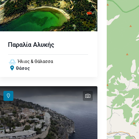
Παραλία Αλυκής
Ήλιος & Θάλασσα
Θάσος
text
text
text
text
text