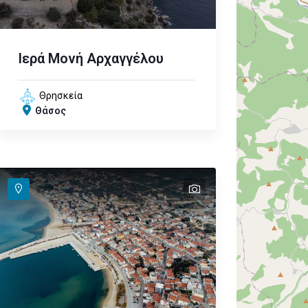
Ιερά Μονή Αρχαγγέλου
Θρησκεία
Θάσος
text