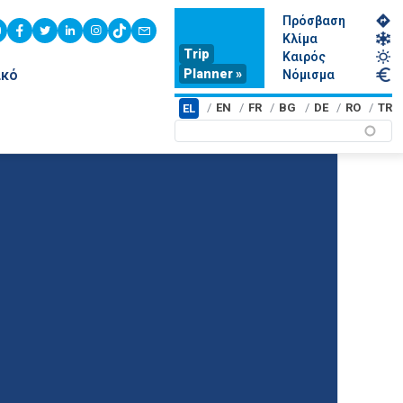
Πρόσβαση
youtube
facebook
twitter
linkedin
instagram
tiktok
contact
Κλίμα
Trip
Καιρός
Planner »
ικό
Νόμισμα
EN
FR
BG
DE
RO
TR
EL