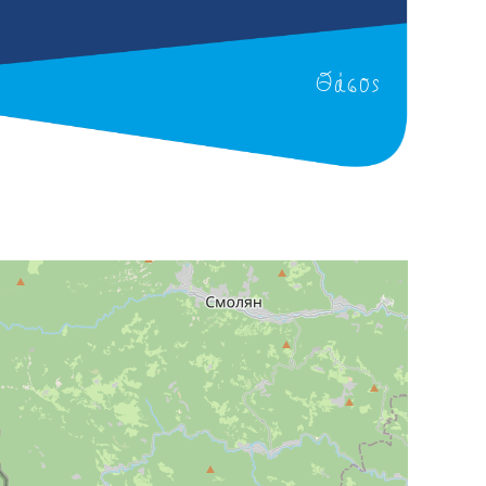
Θάσος