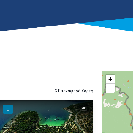
+
−
ver
ι για εμφάνιση στον χάρτη
Επαναφορά Χάρτη
text