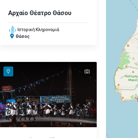
Αρχαίο Θέατρο Θάσου
Ιστορική Κληρονομιά
Θάσος
text
text
text
text