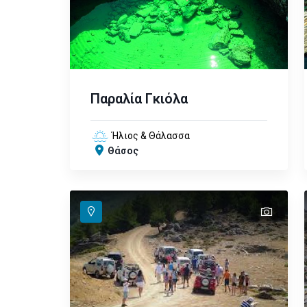
Παραλία Γκιόλα
Ήλιος & Θάλασσα
Θάσος
text
text
text
text