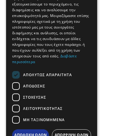
εξατομικεύσουμε το περιεχόμενο, τις
FRENCH
διαφημίσεις και να αναλύσουμε την
BULGARIAN
επισκεψιμότητά μας. Μοιραζόμαστε επίσης
πληροφορίες σχετικά με τη χρήση του
GERMAN
ιστότοπού μας με τους συνεργάτες
διαφήμισης και ανάλυσης, οι οποίοι
ROMANIAN
ενδέχεται να τις συνδυάσουν με άλλες
πληροφορίες που τους έχετε παράσχει ή
TURKISH
που έχουν συλλέξει από τη χρήση των
υπηρεσιών τους από εσάς.
Διαβάστε
περισσότερα
ΑΠΟΛΎΤΩΣ ΑΠΑΡΑΊΤΗΤΑ
ΑΠΌΔΟΣΗΣ
ΣΤΌΧΕΥΣΗΣ
ΛΕΙΤΟΥΡΓΙΚΌΤΗΤΑΣ
ΜΗ ΤΑΞΙΝΟΜΗΜΈΝΑ
ΑΠΟΔΟΧΉ ΌΛΩΝ
ΑΠΌΡΡΙΨΗ ΌΛΩΝ